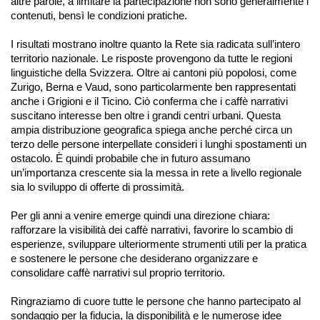
altre parole, a limitare la partecipazione non sono generalmente i
contenuti, bensì le condizioni pratiche.
I risultati mostrano inoltre quanto la Rete sia radicata sull’intero
territorio nazionale. Le risposte provengono da tutte le regioni
linguistiche della Svizzera. Oltre ai cantoni più popolosi, come
Zurigo, Berna e Vaud, sono particolarmente ben rappresentati
anche i Grigioni e il Ticino. Ciò conferma che i caffè narrativi
suscitano interesse ben oltre i grandi centri urbani. Questa
ampia distribuzione geografica spiega anche perché circa un
terzo delle persone interpellate consideri i lunghi spostamenti un
ostacolo. È quindi probabile che in futuro assumano
un’importanza crescente sia la messa in rete a livello regionale
sia lo sviluppo di offerte di prossimità.
Per gli anni a venire emerge quindi una direzione chiara:
rafforzare la visibilità dei caffè narrativi, favorire lo scambio di
esperienze, sviluppare ulteriormente strumenti utili per la pratica
e sostenere le persone che desiderano organizzare e
consolidare caffè narrativi sul proprio territorio.
Ringraziamo di cuore tutte le persone che hanno partecipato al
sondaggio per la fiducia, la disponibilità e le numerose idee