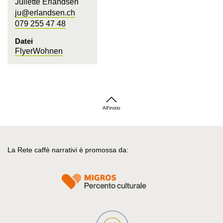
Juliette Erlandsen
ju@erlandsen.ch
079 255 47 48
Datei
FlyerWohnen
All'inizio
La Rete caffè narrativi è promossa da: