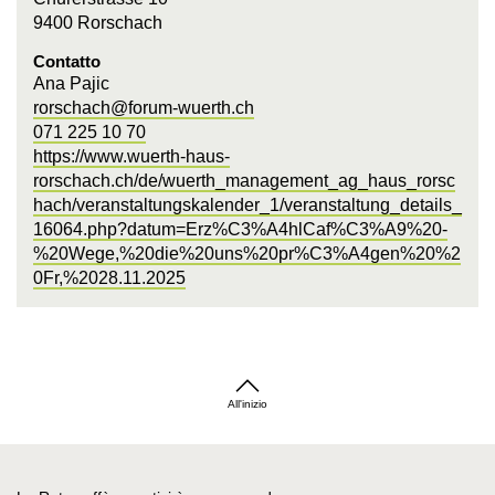
9400 Rorschach
Contatto
Ana Pajic
rorschach@forum-wuerth.ch
071 225 10 70
https://www.wuerth-haus-
rorschach.ch/de/wuerth_management_ag_haus_rorsc
hach/veranstaltungskalender_1/veranstaltung_details_
16064.php?datum=Erz%C3%A4hlCaf%C3%A9%20-
%20Wege,%20die%20uns%20pr%C3%A4gen%20%2
0Fr,%2028.11.2025
All'inizio