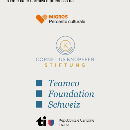
La Rete caffè narrativi è promossa da: