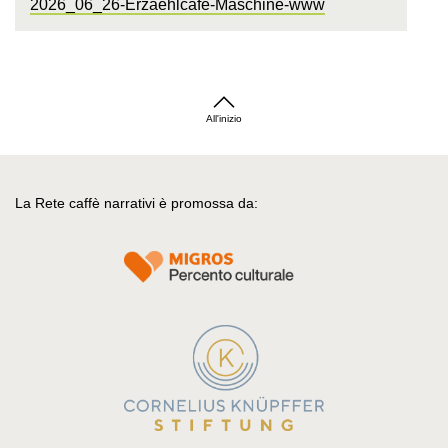
2026_06_26-Erzaehlcafe-Maschine-www
All'inizio
La Rete caffè narrativi è promossa da: