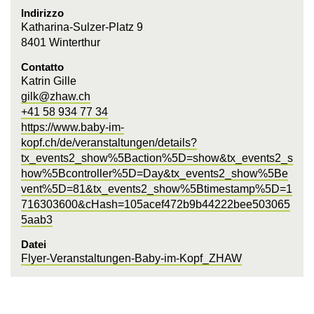
Indirizzo
Katharina-Sulzer-Platz 9
8401 Winterthur
Contatto
Katrin Gille
gilk@zhaw.ch
+41 58 934 77 34
https://www.baby-im-
kopf.ch/de/veranstaltungen/details?
tx_events2_show%5Baction%5D=show&tx_events2_s
how%5Bcontroller%5D=Day&tx_events2_show%5Be
vent%5D=81&tx_events2_show%5Btimestamp%5D=1
716303600&cHash=105acef472b9b44222bee503065
5aab3
Datei
Flyer-Veranstaltungen-Baby-im-Kopf_ZHAW