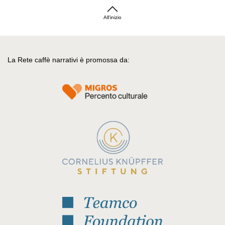
All'inizio
La Rete caffè narrativi è promossa da: