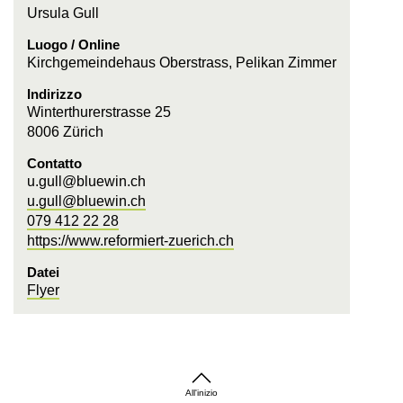
Ursula Gull
Luogo / Online
Kirchgemeindehaus Oberstrass, Pelikan Zimmer
Indirizzo
Winterthurerstrasse 25
8006 Zürich
Contatto
u.gull@bluewin.ch
u.gull@bluewin.ch
079 412 22 28
https://www.reformiert-zuerich.ch
Datei
Flyer
All'inizio