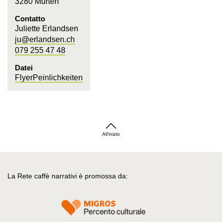
3280 Murten
Contatto
Juliette Erlandsen
ju@erlandsen.ch
079 255 47 48
Datei
FlyerPeinlichkeiten
All'inizio
La Rete caffè narrativi è promossa da: