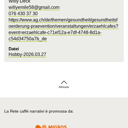
Willy Deck
willyemile58@gmail.com
076 430 37 30
https://www.ag.ch/de/themen/gesundheit/gesundheitsf
oerderung-praevention/veranstaltungen/erzaehlcafes?
event=erzaehlcafe-c71ef12a-e7df-4748-8d1a-
c54d34750a7b_de
Datei
Hobby-2026.03.27
All'inizio
La Rete caffè narrativi è promossa da: