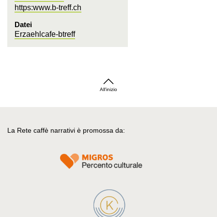
https:www.b-treff.ch
Datei
Erzaehlcafe-btreff
All'inizio
La Rete caffè narrativi è promossa da: