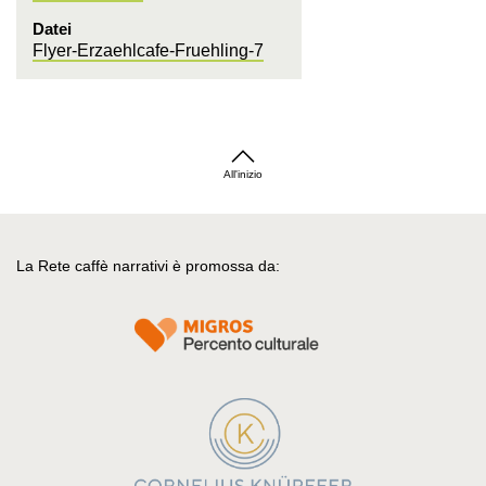
Datei
Flyer-Erzaehlcafe-Fruehling-7
All'inizio
La Rete caffè narrativi è promossa da: