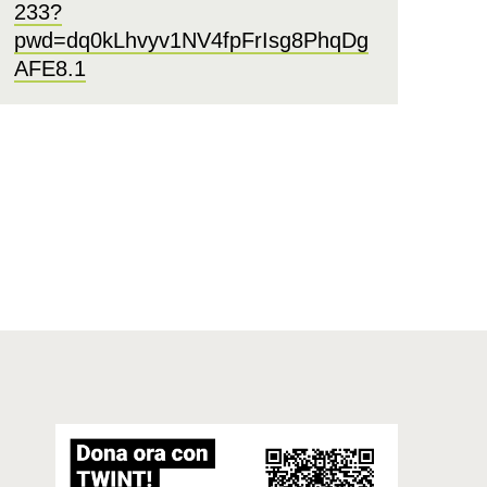
233?
pwd=dq0kLhvyv1NV4fpFrIsg8PhqDg
AFE8.1