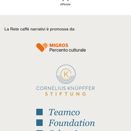
All'inizio
La Rete caffè narrativi è promossa da: