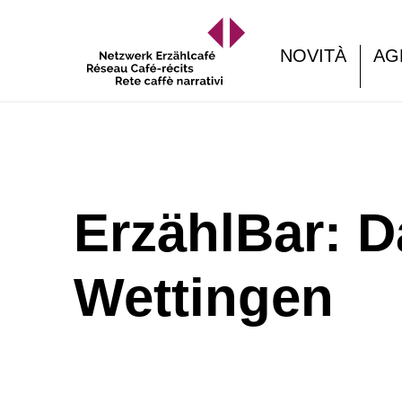
NOVITÀ
AG
ErzählBar: D
Wettingen