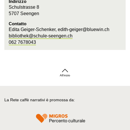
Indirizzo
Schulstrasse 8
5707 Seengen
Contatto
Edita Geiger-Schenker, edith-geiger@bluewin.ch
bibliothek@schule-seengen.ch
062 7678043
All'inizio
La Rete caffè narrativi è promossa da: