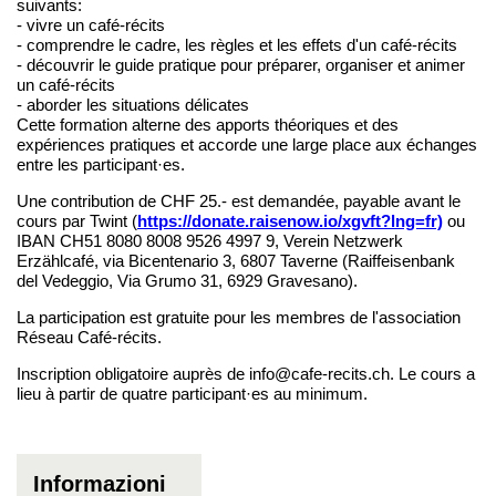
suivants:
- vivre un café-récits
- comprendre le cadre, les règles et les effets d'un café-récits
- découvrir le guide pratique pour préparer, organiser et animer
un café-récits
- aborder les situations délicates
Cette formation alterne des apports théoriques et des
expériences pratiques et accorde une large place aux échanges
entre les participant·es.
Une contribution de CHF 25.- est demandée, payable avant le
cours par Twint (
https://donate.raisenow.io/xgvft?lng=fr)
ou
IBAN CH51 8080 8008 9526 4997 9, Verein Netzwerk
Erzählcafé, via Bicentenario 3, 6807 Taverne (Raiffeisenbank
del Vedeggio, Via Grumo 31, 6929 Gravesano).
La participation est gratuite pour les membres de l'association
Réseau Café-récits.
Inscription obligatoire auprès de info@cafe-recits.ch. Le cours a
lieu à partir de quatre participant·es au minimum.
Informazioni