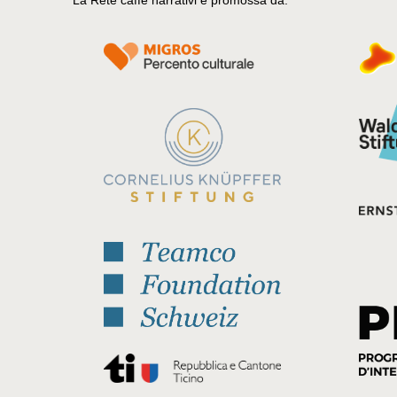
La Rete caffè narrativi è promossa da: